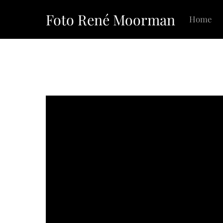
Skip
Foto René Moorman
to
Home
content