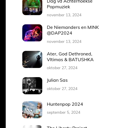
Dag vd Achterhoekse
Popmuziek
november 13, 2024
De Niemanders en MINK
@DAP2024
november 13, 2024
Ater, God Dethroned,
Vltimas & BATUSHKA
oktober 27, 2024
Julian Sas
oktober 27, 2024
Huntenpop 2024
september 5, 2024