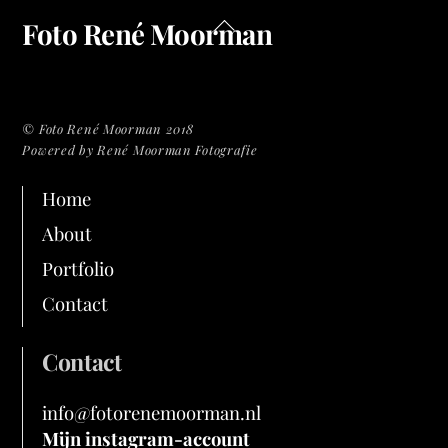
Back
Foto René Moorman
To
Top
© Foto René Moorman 2018
Powered by René Moorman Fotografie
Home
About
Portfolio
Contact
Contact
info@fotorenemoorman.nl
Mijn instagram-account