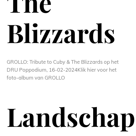
The
Blizzards
GROLLO: Tribute to Cuby & The Blizzards op het
DRU Poppodium, 16-02-2024Klik hier voor het
foto-album van GROLLO
Landschaps