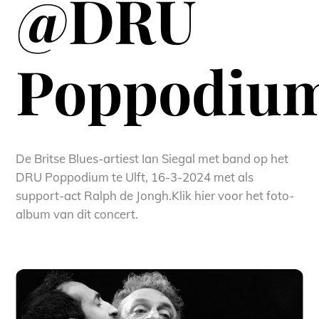
@DRU
Poppodiu
De Britse Blues-artiest Ian Siegal met band op het
DRU Poppodium te Ulft, 16-3-2024 met als
support-act Ralph de Jongh.Klik hier voor het foto-
album van dit concert.