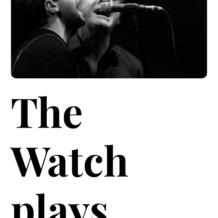
The
Watch
plays