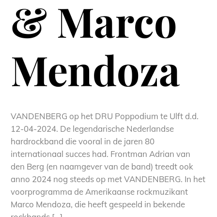
& Marco
Mendoza
VANDENBERG op het DRU Poppodium te Ulft d.d.
12-04-2024. De legendarische Nederlandse
hardrockband die vooral in de jaren 80
internationaal succes had. Frontman Adrian van
den Berg (en naamgever van de band) treedt ook
anno 2024 nog steeds op met VANDENBERG. In het
voorprogramma de Amerikaanse rockmuzikant
Marco Mendoza, die heeft gespeeld in bekende
rockbands […]