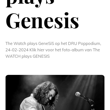
Genesis
The Watch plays GeneSiS op het DRU Poppodium,
24-02-2024 Klik hier voor het foto-album van The
WATCH plays GENESIS