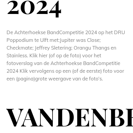
2024
De Achterhoekse BandCompetitie 2024 op het DRU
Poppodium te Ulft met:Jupiter was Close;
Checkmate; Jeffrey Sletering; Orangu Thangs en
Stainless. Klik hier (of op de foto) voor het
fotoverslag van de Achterhoekse BandCompetitie
2024 Klik vervolgens op een (of de eerste) foto voor
een (pagina)grote weergave van de foto’s.
VANDENB